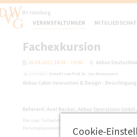
BV Hamburg
VERANSTALTUNGEN
MITGLIEDSCHA
Fachexkursion
26.04.2012 16:30 - 19:00
Airbus Deutschla
Erstellt von
Prof. Dr. Jan Ninnemann
Luftverkehr
Airbus Cabin Innovation & Design - Besichtigun
Referent: Axel Becker, Airbus Operations GmbH
Die max. Teilnehmerzahl beträgt 30. Anmeldungen bit
Cookie-Einste
Personalausweisnummer bei der Anmeldung angeben u