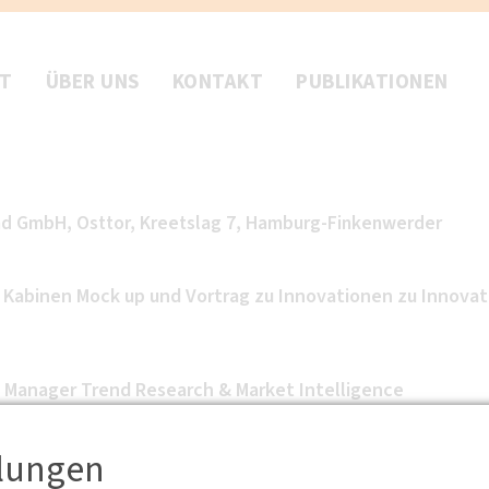
FT
ÜBER UNS
KONTAKT
PUBLIKATIONEN
nd GmbH, Osttor, Kreetslag 7, Hamburg-Finkenwerder
g Kabinen Mock up und Vortrag zu Innovationen zu Innovat
, Manager Trend Research & Market Intelligence
te bis zum 15.4.2012 an hamburg@dvwg.de. Bitte
llungen
nd Ausweis am Veranstaltungstag mitführen.