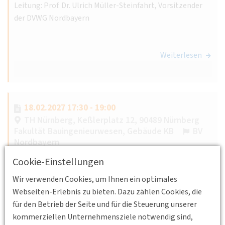
Leitung: Prof. Dr. Ulrich Müller-Steinfahrt, Vorsitzender
der DVWG Nordbayern
Weiterlesen
18.02.2027 17:30 - 19:00
TH Nürnberg, Keßlerplatz 12, 90489 Nürnberg
Fakultät Bauingenieurwesen, Gebäude KB
BV
Nordbayern
Regionaltangente West (Frankfurt) –
Cookie-Einstellungen
Chancen und Herausforderungen einer
Wir verwenden Cookies, um Ihnen ein optimales
tangentialen S-Bahn
Webseiten-Erlebnis zu bieten. Dazu zählen Cookies, die
Referent: Hinrich Brümmer, Project Director Rail
für den Betrieb der Seite und für die Steuerung unserer
Germany bei Ramboll Deutschland GmbH
kommerziellen Unternehmensziele notwendig sind,