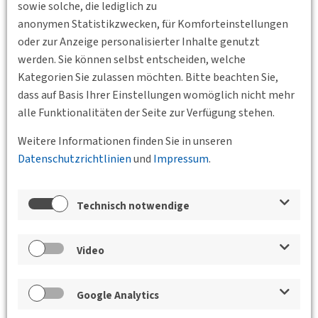
sowie solche, die lediglich zu
Partnerveranstaltung DVWG und VDEI
anonymen Statistikzwecken, für Komforteinstellungen
Weiterlesen
oder zur Anzeige personalisierter Inhalte genutzt
werden. Sie können selbst entscheiden, welche
Kategorien Sie zulassen möchten. Bitte beachten Sie,
dass auf Basis Ihrer Einstellungen womöglich nicht mehr
21.01.2027 17:30 - 19:00
alle Funktionalitäten der Seite zur Verfügung stehen.
TH Nürnberg, Keßlerplatz 12, 90489 Nürnberg
Fakultät Bauingenieurwesen, Gebäude KB, Raum
Weitere Informationen finden Sie in unseren
206
BV Nordbayern
Datenschutzrichtlinien
und
Impressum
.
ADAC Dienstleistungs- und
Infrastrukturtests
Technisch notwendige
Referent: Dirk Römmelt
Weiterlesen
Video
Google Analytics
21.12.2026 17:00 - 18:00