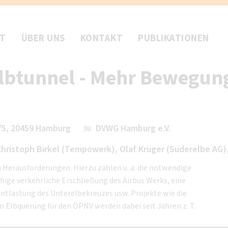
FT
ÜBER UNS
KONTAKT
PUBLIKATIONEN
Elbtunnel - Mehr Bewegun
 75, 20459 Hamburg
DVWG Hamburg e.V.
Christoph Birkel (Tempowerk), Olaf Krüger (Süderelbe AG)
n Herausforderungen. Hierzu zählen u. a. die notwendige
ige verkehrliche Erschließung des Airbus Werks, eine
Entlastung des Unterelbekreuzes usw. Projekte wie die
 Elbquerung für den ÖPNV werden dabei seit Jahren z. T.