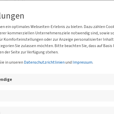
sätze diskutieren:
erder
llungen
echnologiepark
n ein optimales Webseiten-Erlebnis zu bieten. Dazu zählen Cookie
obilitätswende
serer kommerziellen Unternehmensziele notwendig sind, sowie solc
r Komforteinstellungen oder zur Anzeige personalisierter Inhal
egorien Sie zulassen möchten. Bitte beachten Sie, dass auf Basi
nge als Gemeinschaftsveranstaltung von HSBA und DVWG statt.
en der Seite zur Verfügung stehen.
Sie in unseren
Datenschutzrichtlinien
und
Impressum
.
endige
s