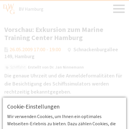
BV Hamburg
Vorschau: Exkursion zum Marine
Training Center Hamburg
26.05.2009 17:00 - 19:00
Schnackenburgallee
149, Hamburg
Erstellt von
Dr. Jan Ninnemann
Schifffahrt
Die genaue Uhrzeit und die Anmeldeformalitäten für
die Besichtigung des Schiffssimulators werden
rechtzeitig bekanntgegeben.
Cookie-Einstellungen
Wir verwenden Cookies, um Ihnen ein optimales
Webseiten-Erlebnis zu bieten. Dazu zählen Cookies, die