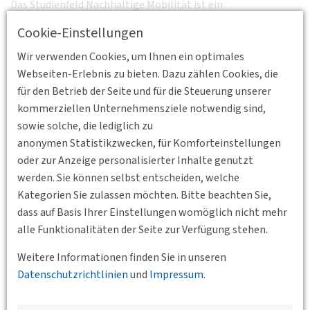
Das Studienfeld Nachhaltige Mobilität ist ein
deutschlandweiter Zusammenschluss von Hochschulen, der
Cookie-Einstellungen
durch die Vernetzung in Lehre und Forschung vielfältige
Möglichkeiten für Studierende und Forschende im
Wir verwenden Cookies, um Ihnen ein optimales
Themenfeld der Nachhaltigen Mobilität schafft. Deutschen
Webseiten-Erlebnis zu bieten. Dazu zählen Cookies, die
Verkehrswissenschaftlichen Gesellschaft (DVWG) ist eine
für den Betrieb der Seite und für die Steuerung unserer
Vereinigung von Verkehrsfachleuten mit Hauptsitz in Berlin
kommerziellen Unternehmensziele notwendig sind,
und fördert den Austausch zwischen Wissenschaft, Wirtschaft
sowie solche, die lediglich zu
und Politik in allen Belangen des Verkehrs sowie den
anonymen Statistikzwecken, für Komforteinstellungen
verkehrswissenschaftlichen Nachwuchs.
oder zur Anzeige personalisierter Inhalte genutzt
werden. Sie können selbst entscheiden, welche
A N M E L D U N G
Kategorien Sie zulassen möchten. Bitte beachten Sie,
dass auf Basis Ihrer Einstellungen womöglich nicht mehr
alle Funktionalitäten der Seite zur Verfügung stehen.
Zurück
Weitere Informationen finden Sie in unseren
Datenschutzrichtlinien
und
Impressum
.
Veranstaltungen der Bundesgeschäftsstelle,
der BVs und des Jungen Forums