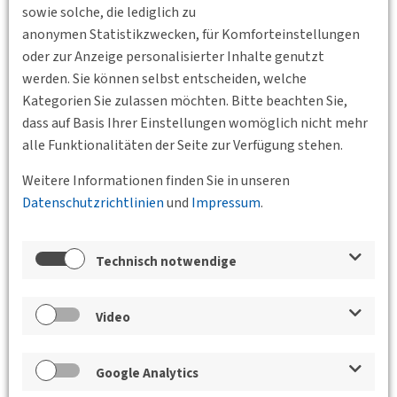
„Dieksand“
sowie solche, die lediglich zu
anonymen Statistikzwecken, für Komforteinstellungen
Im Mittelpunkt unserer diesjährigen Sommerexkursion
oder zur Anzeige personalisierter Inhalte genutzt
steht die Ölförderung an der deutschen Nordsee. Im
werden. Sie können selbst entscheiden, welche
Rahmen einer Busexkursion besuchen wir die
Kategorien Sie zulassen möchten. Bitte beachten Sie,
Förderstation „Dieksand“ in…
dass auf Basis Ihrer Einstellungen womöglich nicht mehr
Weiterlesen
alle Funktionalitäten der Seite zur Verfügung stehen.
Weitere Informationen finden Sie in unseren
Datenschutzrichtlinien
und
Impressum
.
Technisch notwendige
Video
Google Analytics