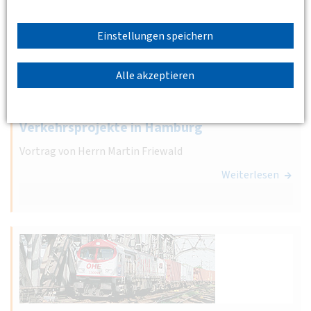
Einstellungen speichern
02.06.2008 18:00 - 20:00
Alle akzeptieren
HVV, Steindamm 94, Hamburg
Amt für Verkehr und Straßenwesen –
Verkehrsprojekte in Hamburg
Vortrag von Herrn Martin Friewald
Weiterlesen