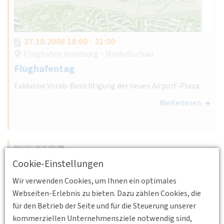
27.10.2008 18:00 - 21:00
Flughafen Hamburg - Modellschau
Flughafentag
Exklusive Vorab-Besichtigung der neuen Airport-Plaza
Weiterlesen
Cookie-Einstellungen
Wir verwenden Cookies, um Ihnen ein optimales
08.07.2008 10:00 - 19:00
Webseiten-Erlebnis zu bieten. Dazu zählen Cookies, die
Abfahrt am ZOB, weitere Infos folgen
für den Betrieb der Seite und für die Steuerung unserer
Sommerexkursion zur Erdölförderstation
kommerziellen Unternehmensziele notwendig sind,