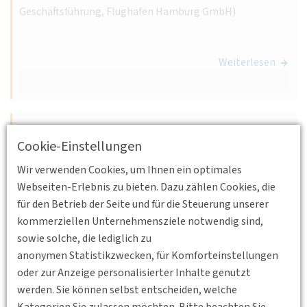
Geschäftsführung, Flughafen Hamburg GmbH)
Weiterlesen
10.09.2020 05:45 - 07:30
Cookie-Einstellungen
Großmarkt Obst, Gemüse und Blumen, Auf der
Brandshofer Schleuse 4, 20097 Hamburg
DVWG
Wir verwenden Cookies, um Ihnen ein optimales
Hamburg e.V.
Webseiten-Erlebnis zu bieten. Dazu zählen Cookies, die
Großmarkt Hamburg - Verkehrsdrehscheibe
für den Betrieb der Seite und für die Steuerung unserer
für Obst und Gemüse
kommerziellen Unternehmensziele notwendig sind,
sowie solche, die lediglich zu
Site-Visite und Vortrag mit Mathias Wegner (stv.
anonymen Statistikzwecken, für Komforteinstellungen
Geschäftsführer, Großmarkt Obst, Gemüse und Blumen)
oder zur Anzeige personalisierter Inhalte genutzt
Weiterlesen
werden. Sie können selbst entscheiden, welche
Kategorien Sie zulassen möchten. Bitte beachten Sie,