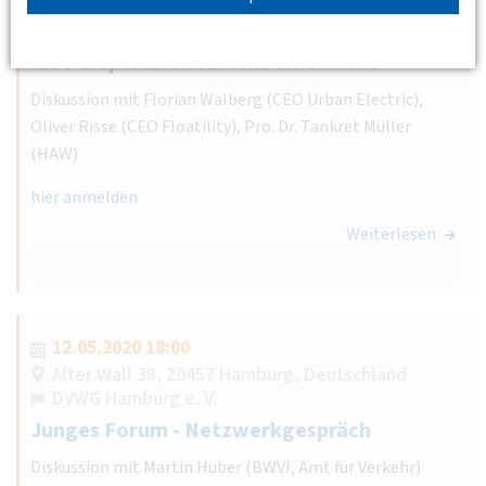
DVWG Hamburg e. V.
E-Scooter: Bilanz nach einem Jahr - was sind
die Perspektiven für Mikromobilität
Diskussion mit Florian Walberg (CEO Urban Electric),
Oliver Risse (CEO Floatility), Pro. Dr. Tankret Müller
(HAW)
hier anmelden
Weiterlesen
12.05.2020 18:00
Alter Wall 38, 20457 Hamburg, Deutschland
DVWG Hamburg e. V.
Junges Forum - Netzwerkgespräch
Diskussion mit Martin Huber (BWVI, Amt für Verkehr)