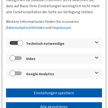
dass auf Basis Ihrer Einstellungen womöglich nicht mehr
alle Funktionalitäten der Seite zur Verfügung stehen.
20.08.2020
Weitere Informationen finden Sie in unseren
Legienstraße 28, 22111 Hamburg, Deutschland
DVWG Hamburg e. V.
Datenschutzrichtlinien
und
Impressum
.
Exkursion: Besichtigung des Neubaus der
HOCHBAHN Betriebswerkstatt Billstedt
Technisch notwendige
Vor-Ort-Termin mit Sönke Hornsmann (Projektleiter
Hamburger Hochbahn AG)
Video
Weiterlesen
Google Analytics
Einstellungen speichern
11.06.2020 17:00
Berliner Tor 5, 20099 Hamburg, Deutschland
Alle akzeptieren